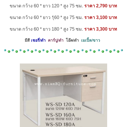
ขนาด กว้าง 60 * ยาว 120 * สูง 75 ซม.
ราคา 2,790 บาท
ขนาด กว้าง 60 * ยาว 1ุ60 * สูง 75 ซม.
ราคา 3,100 บาท
ขนาด กว้าง 60 * ยาว 180 * สูง 75 ซม.
ราคา 3,300 บาท
มีสี
เชอรี่/ดำ
คาร์ปู/ดำ
โอ๊ค/ดำ
เมเปิ้ล/ขาว