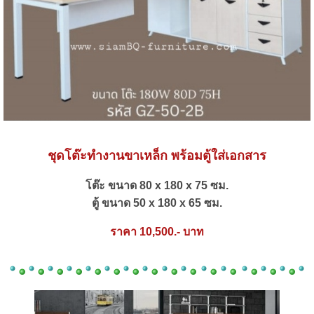
ชุดโต๊ะทำงานขาเหล็ก พร้อมตู้ใส่เอกสาร
โต๊ะ ขนาด 80 x 180 x 75 ซม.
ตู้ ขนาด 50 x 180 x 65 ซม.
ราคา 10,500.- บาท