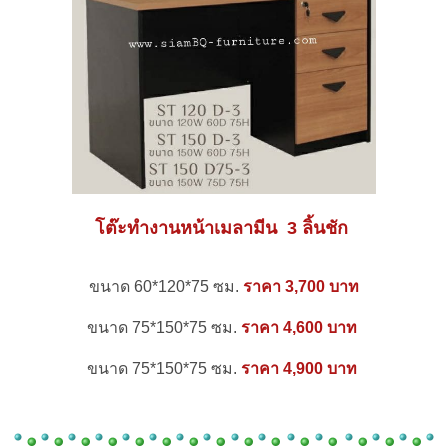
โต๊ะทำงานหน้าเมลามีน 3 ลิ้นชัก
ขนาด 60*120*75 ซม.
ราคา 3,700 บาท
ขนาด 75*150*75 ซม.
ราคา 4,600 บาท
ขนาด 75*150*75 ซม.
ราคา 4,900 บาท