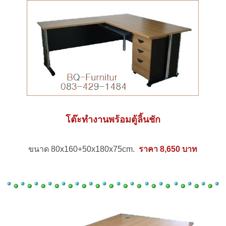
โต๊ะทำงานพร้อมตู้ลิ้นชัก
ขนาด 80x160+50x180x75cm.
ราคา 8,650 บาท