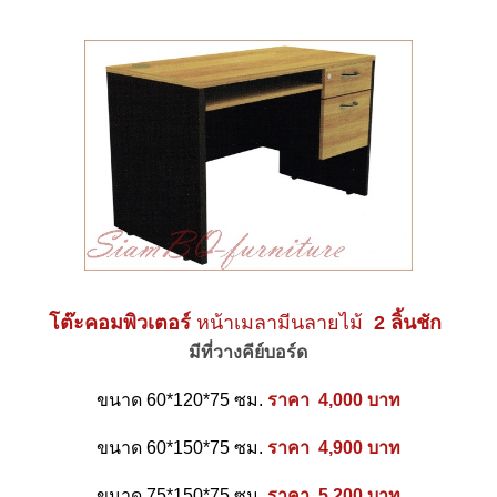
โต๊ะคอมพิวเตอร์
หน้าเมลามีนลายไม้
2 ลิ้นชัก
มีที่วางคีย์บอร์ด
ขนาด 60*120*75 ซม.
ราคา 4,000 บาท
ขนาด 60*150*75 ซม.
ราคา 4,900 บาท
ขนาด 75*150*75 ซม
.
ราคา 5,200 บาท