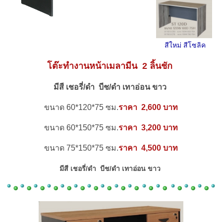
สีใหม่ สีโซลิค
โต๊ะทำงานหน้าเมลามีน 2 ลิ้นชัก
มีสี เชอรี่/ดำ บีช/ดำ เทาอ่อน ขาว
ขนาด 60*120*75 ซม.
ราคา 2,600 บาท
ขนาด 60*150*75 ซม.
ราคา 3,200 บาท
ขนาด 75*150*75 ซม.
ราคา 4,500 บาท
มีสี เชอรี่/ดำ บีช/ดำ เทาอ่อน ขาว