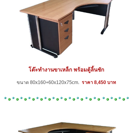
โต๊ะทำงานขาเหล็ก พร้อมตู้ลิ้นชัก
ขนาด 80x160+60x120x75cm.
ราคา 8,450 บาท