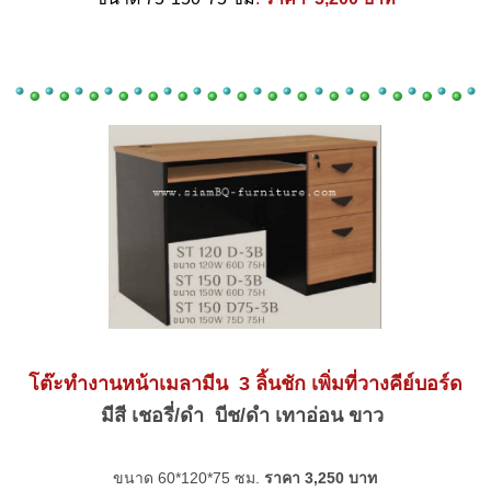
โต๊ะทำงานหน้าเมลามีน 3 ลิ้นชัก เพิ่ม
ที่วางคีย์บอร์ด
มีสี เชอรี่/ดำ บีช/ดำ เทาอ่อน ขาว
ขนาด 60*120*75 ซม.
ราคา 3,250 บาท