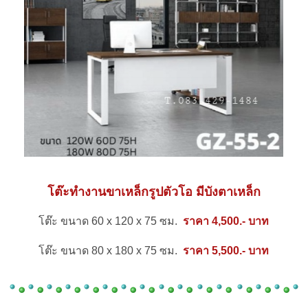
โต๊ะทำงานขาเหล็กรูปตัวโอ มีบังตาเหล็ก
โต๊ะ ขนาด 60 x 120 x 75 ซม.
ราคา 4,500.- บาท
โต๊ะ ขนาด 80 x 180 x 75 ซม.
ราคา 5,500.- บาท