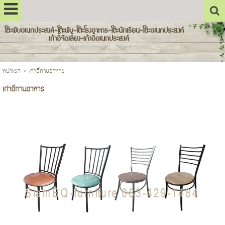
โต๊ะพับอเนกประสงค์-โต๊ะพับ-โต๊ะโรงอาหาร-โต๊ะนักเรียน-โต๊ะอเนกประสงค์
เก้าอี้จัดเลี้ยง-เก้าอี้อเนกประสงค์
หน้าแรก
>
เก้าอี้ทานอาหาร
เก้าอี้ทานอาหาร