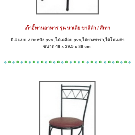
เก้าอี้ทานอาหาร รุ่น นาเดีย ขาสีดำ / สีเทา
มี 4 แบบ เบาะหนัง pvc ,ไม้เคลือบ pvc,
ไม้ยางพารา,ไม้โฟเมก้า
ขนาด 46 x 39.5 x 86 cm.