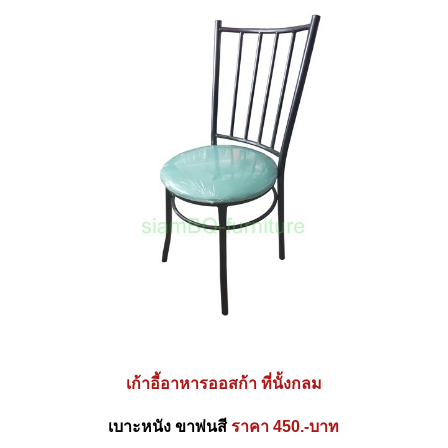
เก้าอี้อาหารออสก้า ที่นั้งกลม
เบาะหนัง ขาพ่นสี
ราคา 450.-บาท