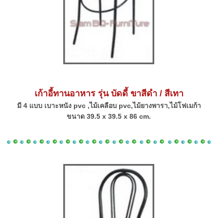
เก้าอี้ทานอาหาร รุ่น บัดดี้ ขาสีดำ / สีเทา
มี 4 แบบ เบาะหนัง pvc ,ไม้เคลือบ pvc,
ไม้ยางพารา,ไม้โฟเมก้า
ขนาด 39.5 x 39.5 x 86 cm.